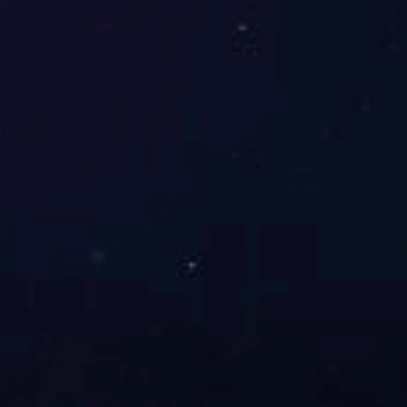
手机网站
扫一扫手机查看
关注公众号
扫一扫手机查看