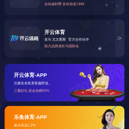
量、高技术”的战略，积极引进先进技术和精密自动化设备，
用完整的质量管理体系，实施严格的科学管理，面向市场吸
引国内外先进经验，为能制造出一流产品奠定了坚实的基
础。公司本着“可靠产品、可信服务”的经营理念，在做“专”，
做“精”，做具有天成电器特色的发展道路，以应对日益复杂苛
刻的配电需求。
展望未来，中国将成为ABB（中国）有限公司和施耐德电
气（中国）投资有限公司最主要的市场之一，开云网页版登
录入口也将携手世界500强，着手打造中国品牌，真情回报社
会。我们热切地盼望尊敬的用户一如既往的给予开云网页版
登录入口更大的关怀、支持和帮助。