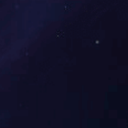
咨询专线
通过以下方式联系我们的客服人员，了解更多服务及产品信息
029-83451468
我们的工作时间是周一至周六 8:00-17:00