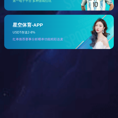
天成产品
TCMX系列计量箱
ACP型户内照明配电箱