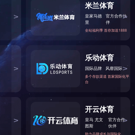
您当前的位置：
首页>
生产车间
产品检验室
低压柜组装
已检验产品
生产设备
生产设备