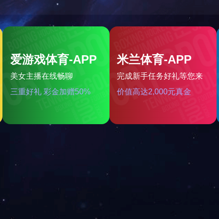
关于我们
企业文化
产品中心
公司照片
客
公司简介
员工风采
产品展示
公司厂房
售
销售业绩
企业培训
生产车间
客
董事长致辞
参观学习
组织机构
消防演练
荣誉证书
企业活动
资质证书