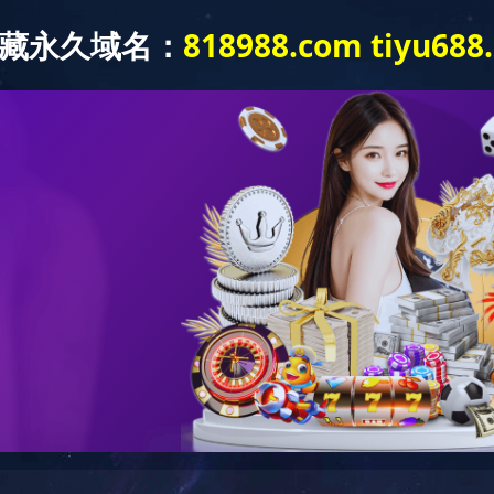
(中
关于天成
公司照片
企业文化
产品中