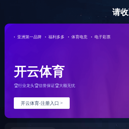
欢迎来到开云网页版登录入口 | 服务热线：
029-83451468
开云online
国)